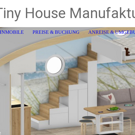
iny House Manufakt
HNMOBILE
PREISE & BUCHUNG
ANREISE & UMGEB