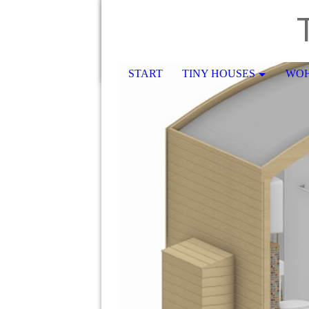
T
START
TINY HOUSES
WO