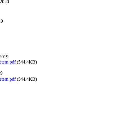
 2020
20
 2019
tern.pdf
(544.4KB)
19
tern.pdf
(544.4KB)