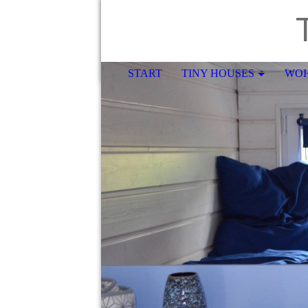
T
START
TINY HOUSES
WO