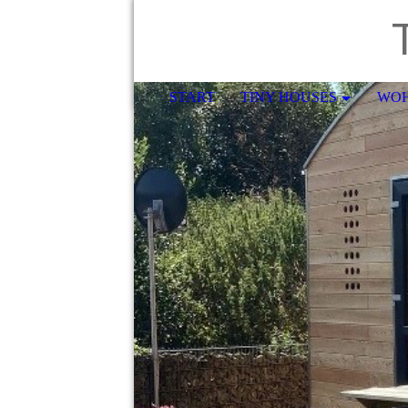
T
START
TINY HOUSES
WO